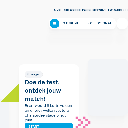
Over Info Support
Vacaturewijzer
FAQ
Contact
STUDENT
PROFESSIONAL
8 vragen
Doe de test,
ontdek jouw
match!
Beantwoord 8 korte vragen
en ontdek welke vacature
of afstudeerstage bij jou
past.
START