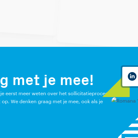
g met je mee!
l je eerst meer weten over het sollicitatieproces
 op. We denken graag met je mee, ook als je