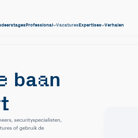
udeerstages
Professional
Vacatures
Expertises
Verhalen
e
a
ba
n
rt
eers, securityspecialisten,
tures of gebruik de