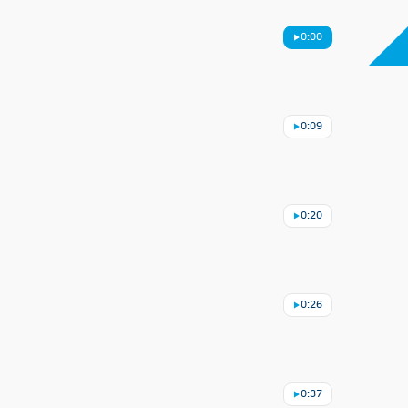
0:00
0:09
0:20
0:26
0:37