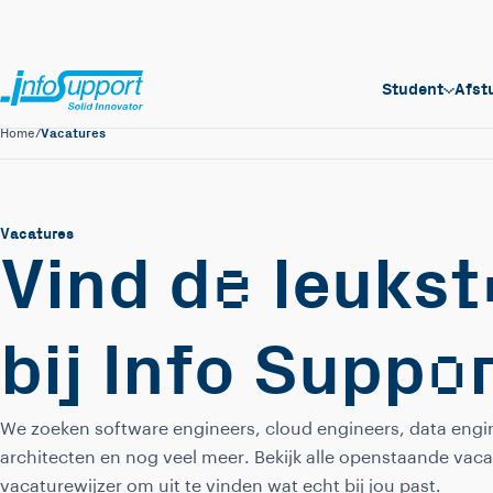
Student
Afst
Vacatures
Home
/
Vacatures
e
Vind d
leukst
o
bij Info Supp
We zoeken software engineers, cloud engineers, data engin
architecten en nog veel meer. Bekijk alle openstaande vaca
vacaturewijzer om uit te vinden wat echt bij jou past.