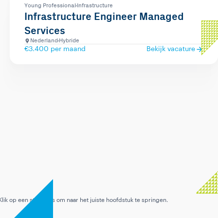
Young Professional
Infrastructure
Infrastructure Engineer Managed
Services
Nederland
Hybride
€3.400 per maand
Bekijk vacature
Nu bekijken
Leuk dat je interesse hebt!
0:00 · stap 1 van 8
Klik op een stap links om naar het juiste hoofdstuk te springen.
9:16
Hoofdstuk 1 / 8