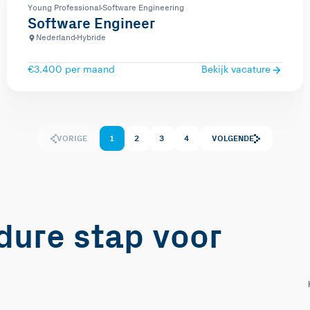
Young Professional
Software Engineering
Software Engineer
Nederland
Hybride
€3.400 per maand
Bekijk vacature
VORIGE
1
2
3
4
VOLGENDE
edure stap voor