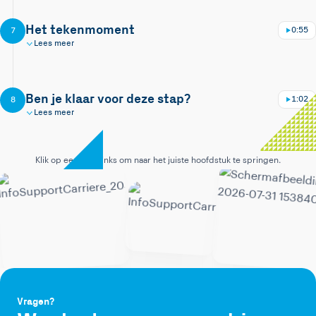
Het tekenmoment
0:55
7
Lees meer
Nu bekijken
Leuk dat je interesse hebt!
Ben je klaar voor deze stap?
1:02
8
0:00 · stap 1 van 8
Lees meer
Klik op een stap links om naar het juiste hoofdstuk te springen.
9:16
Hoofdstuk 1 / 8
Vragen?