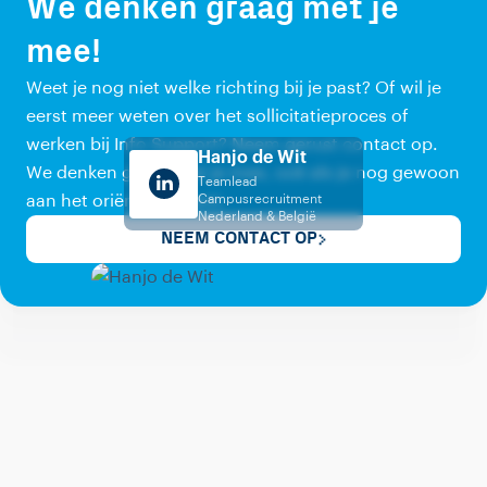
We denken graag met je
mee!
Weet je nog niet welke richting bij je past? Of wil je
eerst meer weten over het sollicitatieproces of
werken bij Info Support? Neem gerust contact op.
Hanjo de Wit
We denken graag met je mee, ook als je nog gewoon
Teamlead
aan het oriënteren bent.
Campusrecruitment
Nederland & België
NEEM CONTACT OP