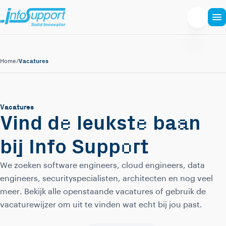
Vacatures
Home
/
Vacatures
e
e
a
Vind d
leukst
ba
n
o
bij Info Supp
rt
We zoeken software engineers, cloud engineers, data
engineers, securityspecialisten, architecten en nog veel
meer. Bekijk alle openstaande vacatures of gebruik de
vacaturewijzer om uit te vinden wat echt bij jou past.