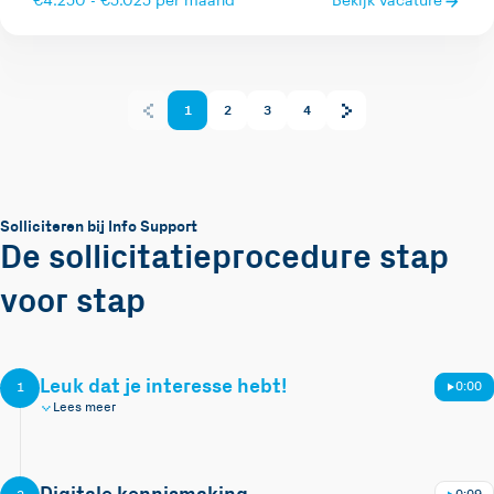
€4.250 - €5.025 per maand
Bekijk vacature
1
2
3
4
Solliciteren bij Info Support
De sollicitatieprocedure stap
voor stap
Leuk dat je interesse hebt!
0:00
1
Lees meer