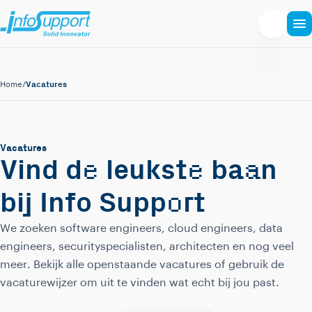
Vacatures
Home
/
Vacatures
e
e
a
Vind d
leukst
ba
n
o
bij Info Supp
rt
We zoeken software engineers, cloud engineers, data
engineers, securityspecialisten, architecten en nog veel
meer. Bekijk alle openstaande vacatures of gebruik de
vacaturewijzer om uit te vinden wat echt bij jou past.