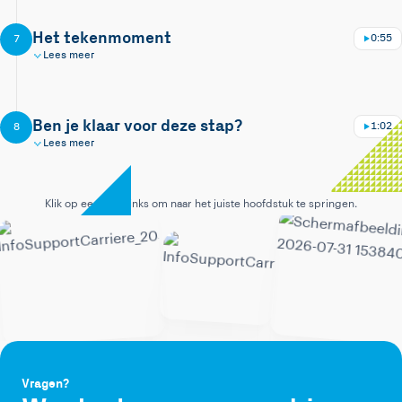
Het tekenmoment
0:55
7
Lees meer
Nu bekijken
Leuk dat je interesse hebt!
Ben je klaar voor deze stap?
1:02
8
0:00 · stap 1 van 8
Lees meer
Klik op een stap links om naar het juiste hoofdstuk te springen.
9:16
Hoofdstuk 1 / 8
Vragen?