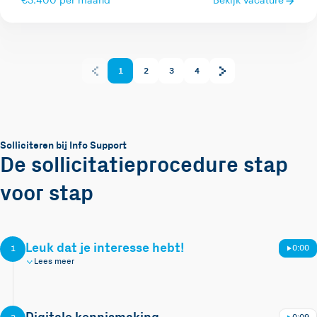
€3.400 per maand
Bekijk vacature
1
2
3
4
Solliciteren bij Info Support
De sollicitatieprocedure stap
voor stap
Leuk dat je interesse hebt!
0:00
1
Lees meer