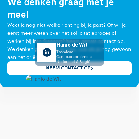
We denken graag met je
mee!
Weet je nog niet welke richting bij je past? Of wil je
eerst meer weten over het sollicitatieproces of
werken bij Info Support? Neem gerust contact op.
Hanjo de Wit
We denken graag met je mee, ook als je nog gewoon
Teamlead
aan het oriënteren bent.
Campusrecruitment
Nederland & België
NEEM CONTACT OP