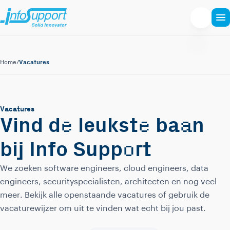
Vacatures
Home
/
Vacatures
e
e
a
Vind d
leukst
ba
n
o
bij Info Supp
rt
We zoeken software engineers, cloud engineers, data
engineers, securityspecialisten, architecten en nog veel
meer. Bekijk alle openstaande vacatures of gebruik de
vacaturewijzer om uit te vinden wat echt bij jou past.