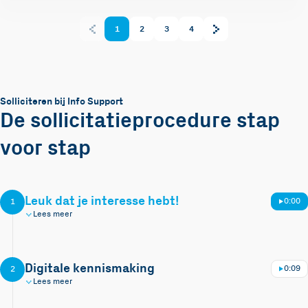
1
2
3
4
Solliciteren bij Info Support
De sollicitatieprocedure stap
voor stap
Leuk dat je interesse hebt!
0:00
1
Lees meer
Digitale kennismaking
0:09
2
Lees meer