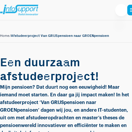
Afstudeerproject Van GRIJSpensioen naar GROENpensioen
Home
/
e
a
E
n duurza
m
e
e
afstude
rproj
ct!
Mijn pensioen? Dat duurt nog een eeuwigheid! Maar
iemand moet starten. En daar ga jij impact maken! In het
afstudeerproject ‘Van GRIJSpensioen naar
GROENpensioen’ dagen wij jou, en andere IT-studenten,
uit om met afstudeeropdrachten en master’s theses de
pensioenwereld innovatiever en efficiënter te maken en