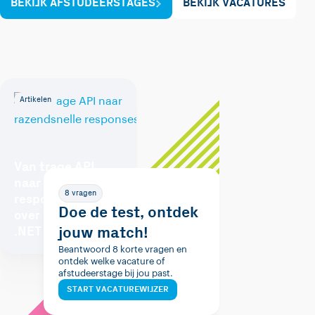
BEKIJK AFSTUDEERSTAGES
BEKIJK VACATURES
Artikelen
Van trage API
naar razendsnelle
8 vragen
responses: Alles
Doe de test, ontdek
over caching in
jouw match!
.NET
Beantwoord 8 korte vragen en
ontdek welke vacature of
afstudeerstage bij jou past.
START VACATUREWIJZER