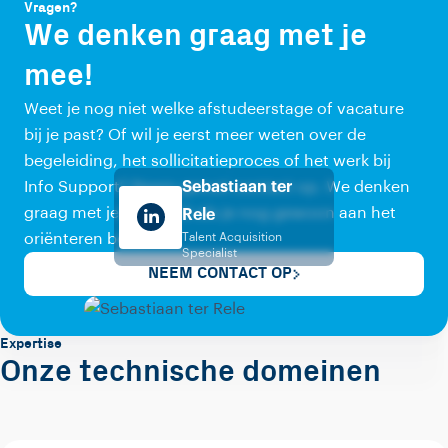
Vragen?
We denken graag met je
mee!
Weet je nog niet welke afstudeerstage of vacature
bij je past? Of wil je eerst meer weten over de
begeleiding, het sollicitatieproces of het werk bij
Info Support? Neem gerust contact op. We denken
Sebastiaan ter
graag met je mee, ook als je nog gewoon aan het
Rele
oriënteren bent.
Talent Acquisition
Specialist
NEEM CONTACT OP
Expertise
Onze technische domeinen