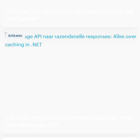
IT BurgerTalk met Tamara, Software Engineer bij
Info Support
Artikelen
Van trage API naar razendsnelle responses: Alles
over caching in .NET