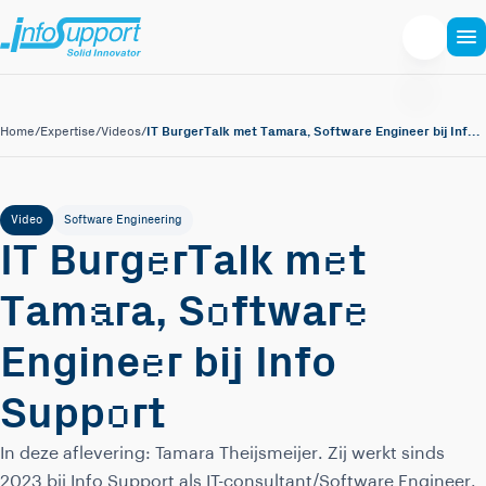
IT BurgerTalk met Tamara, Software Engineer bij Info Support
Home
/
Expertise
/
Videos
/
Video
Software Engineering
e
e
IT Burg
rTalk m
t
a
o
e
Tam
ra, S
ftwar
e
Engine
r bij Info
o
Supp
rt
In deze aflevering: Tamara Theijsmeijer. Zij werkt sinds
2023 bij Info Support als IT-consultant/Software Engineer.