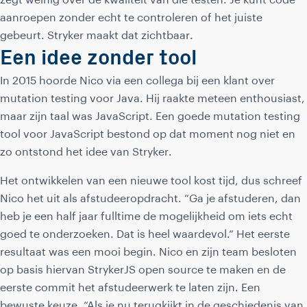
zegt weinig over de kwaliteit van die testen. Je kunt code
aanroepen zonder echt te controleren of het juiste
gebeurt. Stryker maakt dat zichtbaar.
Een idee zonder tool
In 2015 hoorde Nico via een collega bij een klant over
mutation testing voor Java. Hij raakte meteen enthousiast,
maar zijn taal was JavaScript. Een goede mutation testing
tool voor JavaScript bestond op dat moment nog niet en
zo ontstond het idee van Stryker.
Het ontwikkelen van een nieuwe tool kost tijd, dus schreef
Nico het uit als afstudeeropdracht. “Ga je afstuderen, dan
heb je een half jaar fulltime de mogelijkheid om iets echt
goed te onderzoeken. Dat is heel waardevol.” Het eerste
resultaat was een mooi begin. Nico en zijn team besloten
op basis hiervan StrykerJS open source te maken en de
eerste commit het afstudeerwerk te laten zijn. Een
bewuste keuze. “Als je nu terugkijkt in de geschiedenis van