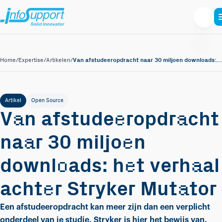
Van afstudeeropdracht naar 30 miljoen downloads: het verhaal achter Stryker Mutator
Home
/
Expertise
/
Artikelen
/
Artikel
Open Source
a
e
a
V
n afstude
ropdr
cht
a
e
na
r 30 miljo
n
o
e
a
downl
ads: h
t verh
al
e
a
acht
r Stryker Mut
tor
Een afstudeeropdracht kan meer zijn dan een verplicht
onderdeel van je studie. Stryker is hier het bewijs van.