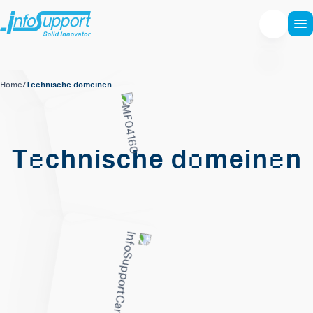
Technische domeinen
Home
/
e
o
e
T
chnische d
mein
n