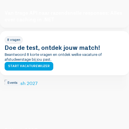
Van trage API naar razendsnelle responses: Alles
over caching in .NET
8 vragen
Doe de test, ontdek jouw match!
Beantwoord 8 korte vragen en ontdek welke vacature of
afstudeerstage bij jou past.
START VACATUREWIJZER
Events