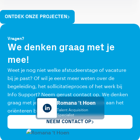
ONTDEK ONZE PROJECTEN
Vragen?
We denken graag met je
mee!
Weet je nog niet welke afstudeerstage of vacature
bij je past? Of wil je eerst meer weten over de
begeleiding, het sollicitatieproces of het werk bij
Info Support? Neem gerust contact op. We denken
graag met je mee, ook als je nog gewoon aan het
Romana ‘t Hoen
Talent Acquisition
oriënteren bent.
Specialist
NEEM CONTACT OP