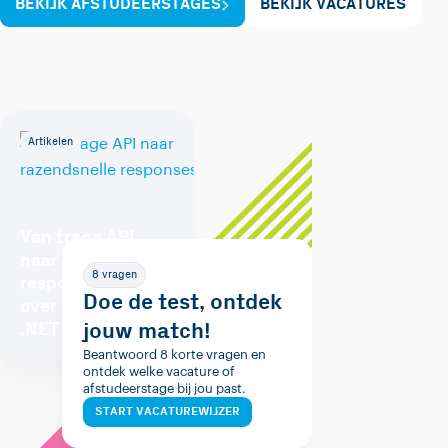
BEKIJK AFSTUDEERSTAGES
BEKIJK VACATURES
Artikelen
Van trage API
naar razendsnelle
8 vragen
responses: Alles
Doe de test, ontdek
over caching in
jouw match!
.NET
Beantwoord 8 korte vragen en
ontdek welke vacature of
afstudeerstage bij jou past.
START VACATUREWIJZER