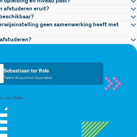
jn opleiding en niveau past?
jn afstuderen eruit?
 beschikbaar?
nderwijsinstelling geen samenwerking heeft met
 afstuderen?
Sebastiaan ter Rele
Talent Acquisition Specialist