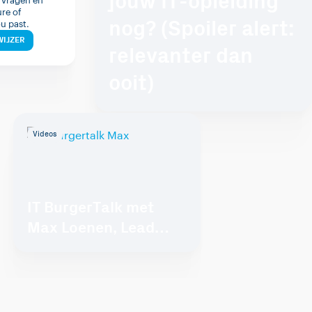
jouw IT-opleiding
 vragen en
re of
nog? (Spoiler alert:
ou past.
IJZER
relevanter dan
ooit)
Videos
IT BurgerTalk met
Max Loenen, Lead
Developer bij Info
Support