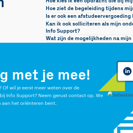
n
Hoe kies ik een opdracht die bij mi
Hoe ziet de begeleiding tijdens mi
Is er ook een afstudeervergoeding
Kan ik ook solliciteren als mijn o
Info Support?
Wat zijn de mogelijkheden na mijn
g met je mee!
? Of wil je eerst meer weten over de
n bij Info Support? Neem gerust contact op. We
 aan het oriënteren bent.