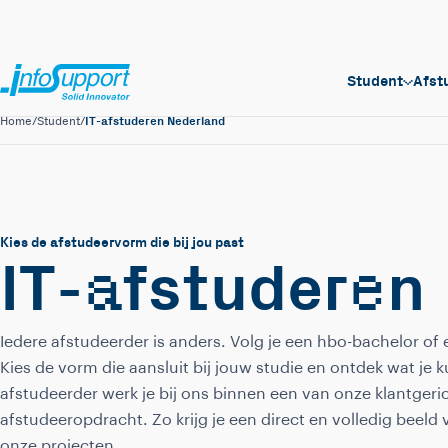
Student
Afst
IT-afstuderen Nederland
Home
/
Student
/
Kies de afstudeervorm die bij jou past
a
e
IT-
fstuder
n
Iedere afstudeerder is anders. Volg je een hbo-bachelor of 
Kies de vorm die aansluit bij jouw studie en ontdek wat je 
afstudeerder werk je bij ons binnen een van onze klantgeric
afstudeeropdracht. Zo krijg je een direct en volledig beeld
onze projecten.