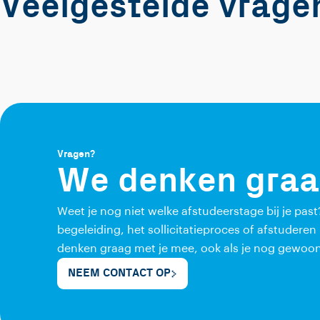
Veelgestelde vrage
Vragen?
We denken graa
Weet je nog niet welke afstudeerstage bij je past
begeleiding, het sollicitatieproces of afstudere
denken graag met je mee, ook als je nog gewoon
NEEM CONTACT OP