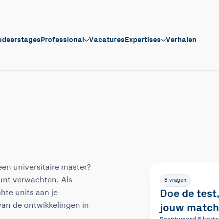
udeerstages
Professional
Vacatures
Expertises
Verhalen
een universitaire master?
kunt verwachten. Als
8 vragen
Doe de test
hte units aan je
 van de ontwikkelingen in
jouw match