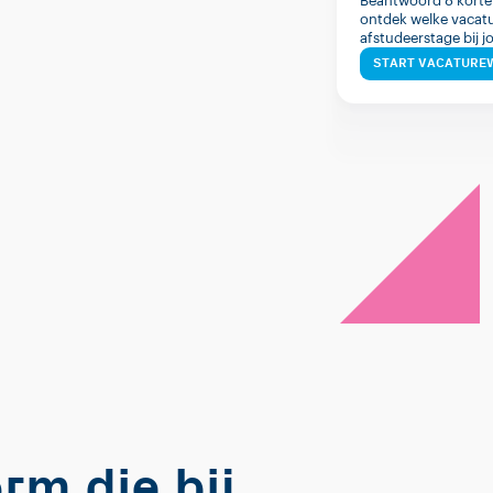
Beantwoord 8 korte
ontdek welke vacatu
afstudeerstage bij j
START VACATUREW
rm die bij