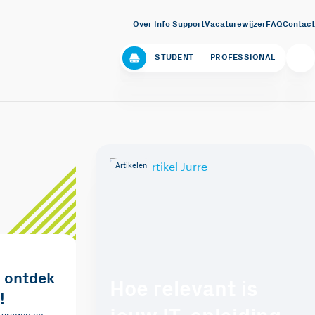
Over Info Support
Vacaturewijzer
FAQ
Contact
STUDENT
PROFESSIONAL
Artikelen
, ontdek
Hoe relevant is
!