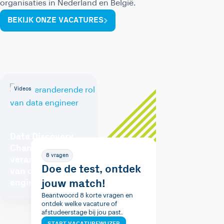
organisaties in Nederland en België.
BEKIJK ONZE VACATURES
Videos
Data Discovery
Channel: De
8 vragen
veranderende rol
Doe de test, ontdek
van de data
jouw match!
engineer
Beantwoord 8 korte vragen en
ontdek welke vacature of
afstudeerstage bij jou past.
START VACATUREWIJZER