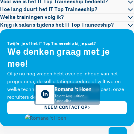
Voor wie is het IT Top Traineeship bedoeld?
Hoe lang duurt het IT Top Traineeship?
Welke trainingen volg ik?
Krijg ik salaris tijdens het IT Top Traineeship?
Twijfel je of het IT Top Traineeship bij je past?
We denken graag met je
mee!
Of je nu nog vragen hebt over de inhoud van het
programma, de sollicitatieprocedure of wilt weten
welke technische richting het beste bij je past: onze
Romana ‘t Hoen
Talent Acquisition
recruiters denken graag met je mee.
Specialist
NEEM CONTACT OP