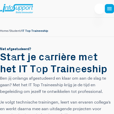
IT Top Traineeship
Home
/
Student
/
Net afgestudeerd?
a
a
e
St
rt je c
rrière m
t
o
e
het IT T
p Train
eship
Ben jij onlangs afgestudeerd en klaar om aan de slag te
gaan? Met het IT Top Traineeship krijg je de tijd en
begeleiding om jezelf te ontwikkelen tot professional.
Je volgt technische trainingen, leert van ervaren collega’s
en werkt daarna mee aan uitdagende projecten voor