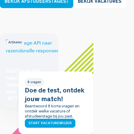
BEKIJK AFSTUDEERSTAGES
BEKIJK VACATURES
Artikelen
Van trage API
naar razendsnelle
8 vragen
responses: Alles
Doe de test, ontdek
over caching in
jouw match!
.NET
Beantwoord 8 korte vragen en
ontdek welke vacature of
afstudeerstage bij jou past.
START VACATUREWIJZER