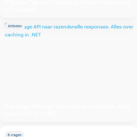
IT BurgerTalk met Tamara, Software Engineer bij
Info Support
Artikelen
Van trage API naar razendsnelle responses: Alles
over caching in .NET
8 vragen