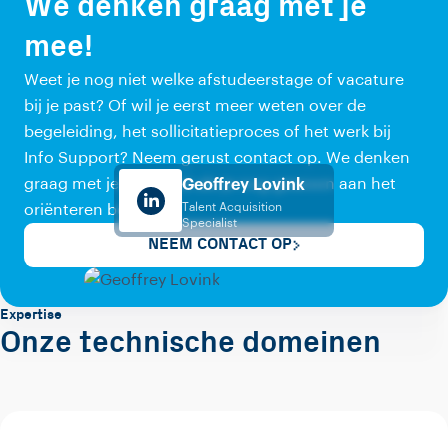
We denken graag met je
mee!
Weet je nog niet welke afstudeerstage of vacature
bij je past? Of wil je eerst meer weten over de
begeleiding, het sollicitatieproces of het werk bij
Info Support? Neem gerust contact op. We denken
graag met je mee, ook als je nog gewoon aan het
Geoffrey Lovink
Talent Acquisition
oriënteren bent.
Specialist
NEEM CONTACT OP
Expertise
Onze technische domeinen