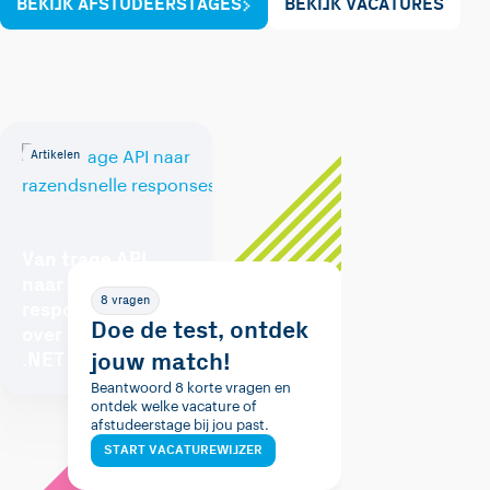
BEKIJK AFSTUDEERSTAGES
BEKIJK VACATURES
Artikelen
Van trage API
naar razendsnelle
8 vragen
responses: Alles
Doe de test, ontdek
over caching in
jouw match!
.NET
Beantwoord 8 korte vragen en
ontdek welke vacature of
afstudeerstage bij jou past.
START VACATUREWIJZER