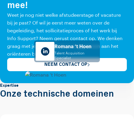
mee!
Weet je nog niet welke afstudeerstage of vacature
bij je past? Of wil je eerst meer weten over de
begeleiding, het sollicitatieproces of het werk bij
Info Support? Neem gerust contact op. We denken
graag met je mee, ook als je nog gewoon aan het
Romana ‘t Hoen
Talent Acquisition
oriënteren bent.
Specialist
NEEM CONTACT OP
Expertise
Onze technische domeinen