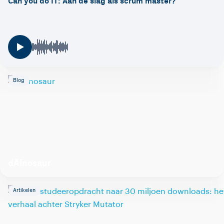
Can you do IT: Aan de slag als scrum master?
Blog
dAInosaur
Artikelen