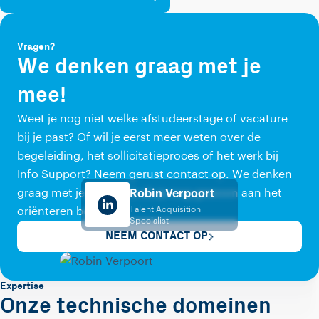
Vragen?
We denken graag met je
mee!
Weet je nog niet welke afstudeerstage of vacature
bij je past? Of wil je eerst meer weten over de
begeleiding, het sollicitatieproces of het werk bij
Info Support? Neem gerust contact op. We denken
graag met je mee, ook als je nog gewoon aan het
Robin Verpoort
Talent Acquisition
oriënteren bent.
Specialist
NEEM CONTACT OP
Expertise
Onze technische domeinen