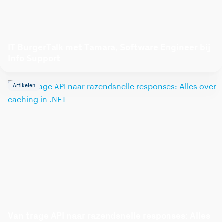
IT BurgerTalk met Tamara, Software Engineer bij
Info Support
Artikelen
Van trage API naar razendsnelle responses: Alles