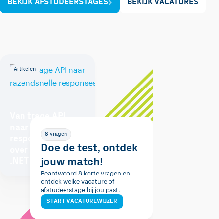
BEKIJK AFSTUDEERSTAGES
BEKIJK VACATURES
Artikelen
Van trage API
naar razendsnelle
8 vragen
responses: Alles
Doe de test, ontdek
over caching in
jouw match!
.NET
Beantwoord 8 korte vragen en
ontdek welke vacature of
afstudeerstage bij jou past.
START VACATUREWIJZER