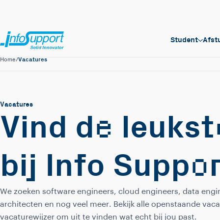
Student
Afst
Vacatures
Home
/
Vacatures
e
Vind d
leukst
o
bij Info Supp
We zoeken software engineers, cloud engineers, data engin
architecten en nog veel meer. Bekijk alle openstaande vaca
vacaturewijzer om uit te vinden wat echt bij jou past.