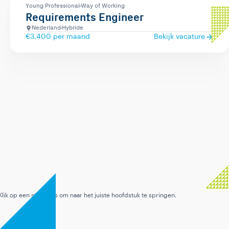
Young Professional
Way of Working
Requirements Engineer
Nederland
Hybride
€3.400 per maand
Bekijk vacature
Nu bekijken
Leuk dat je interesse hebt!
0:00 · stap 1 van 8
Klik op een stap links om naar het juiste hoofdstuk te springen.
9:16
Hoofdstuk 1 / 8