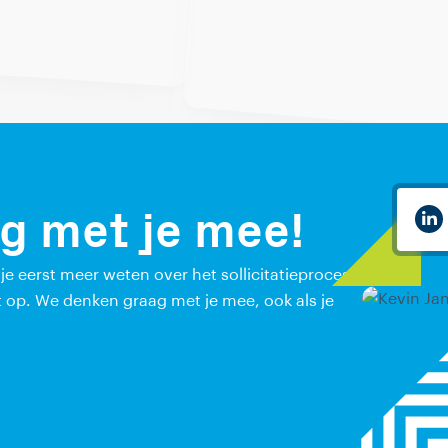
g met je mee!
l je eerst meer weten over het sollicitatieproces
 op. We denken graag met je mee, ook als je