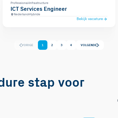
Professional
Infrastructure
ICT Services Engineer
Nederland
Hybride
Bekijk vacature
VORIGE
1
2
3
4
VOLGENDE
edure stap voor