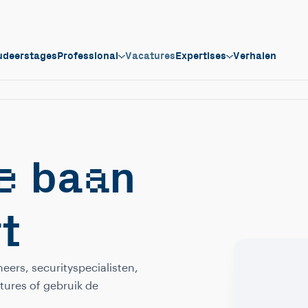
udeerstages
Professional
Vacatures
Expertises
Verhalen
e
a
ba
n
rt
eers, securityspecialisten,
tures of gebruik de