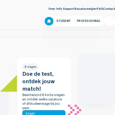
Over Info Support
Vacaturewijzer
FAQ
Contact
STUDENT
PROFESSIONAL
8 vragen
Doe de test,
ontdek jouw
match!
Beantwoord 8 korte vragen
en ontdek welke vacature
of afstudeerstage bij jou
past.
START