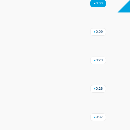
0:00
0:09
0:20
0:26
0:37