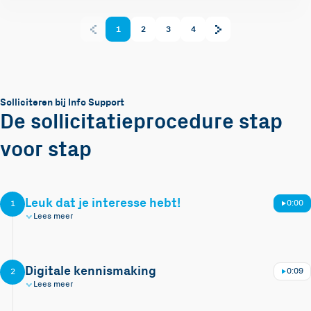
1
2
3
4
Solliciteren bij Info Support
De sollicitatieprocedure stap
voor stap
Leuk dat je interesse hebt!
0:00
1
Lees meer
Digitale kennismaking
0:09
2
Lees meer