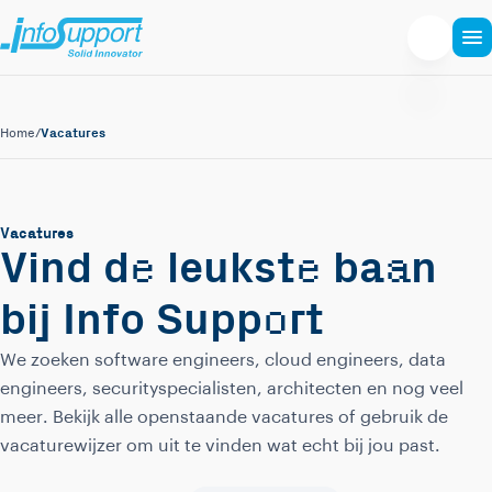
Vacatures
Home
/
Vacatures
e
e
a
Vind d
leukst
ba
n
o
bij Info Supp
rt
We zoeken software engineers, cloud engineers, data
engineers, securityspecialisten, architecten en nog veel
meer. Bekijk alle openstaande vacatures of gebruik de
vacaturewijzer om uit te vinden wat echt bij jou past.