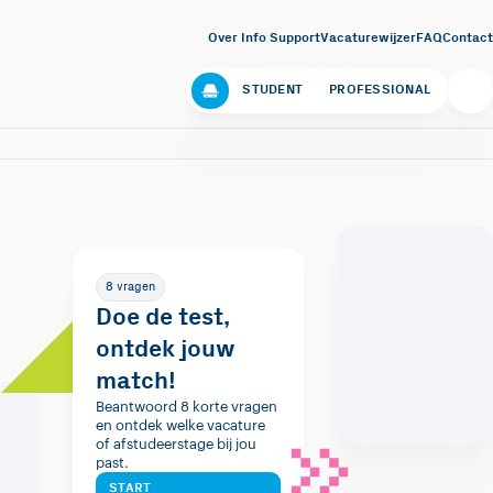
Over Info Support
Vacaturewijzer
FAQ
Contact
STUDENT
PROFESSIONAL
8 vragen
Doe de test,
ontdek jouw
match!
Beantwoord 8 korte vragen
en ontdek welke vacature
of afstudeerstage bij jou
past.
START