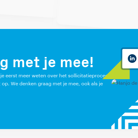
g met je mee!
l je eerst meer weten over het sollicitatieproces
 op. We denken graag met je mee, ook als je