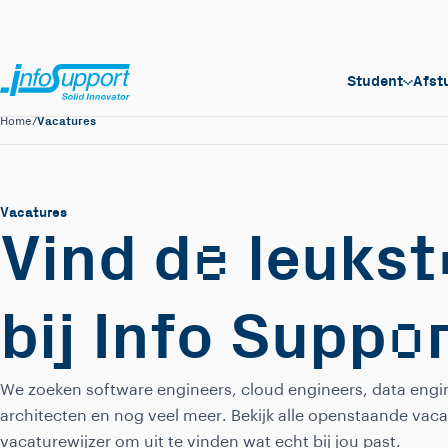
Student
Afst
Vacatures
Home
/
Vacatures
e
Vind d
leukst
o
bij Info Supp
We zoeken software engineers, cloud engineers, data engin
architecten en nog veel meer. Bekijk alle openstaande vaca
vacaturewijzer om uit te vinden wat echt bij jou past.