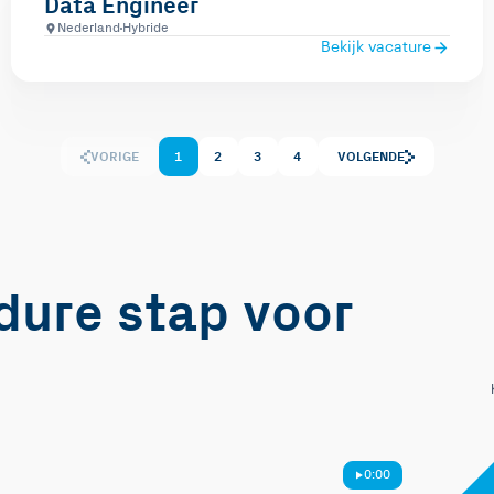
Data Engineer
Nederland
Hybride
Bekijk vacature
VORIGE
1
2
3
4
VOLGENDE
edure stap voor
0:00