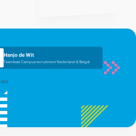
Hanjo de Wit
Teamlead Campusrecruitment Nederland & België