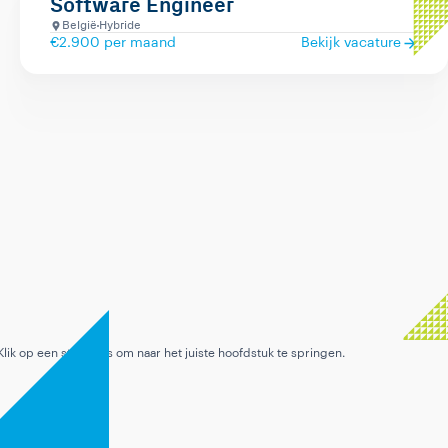
Software Engineer
België
Hybride
€2.900 per maand
Bekijk vacature
Nu bekijken
Leuk dat je interesse hebt!
0:00 · stap 1 van 8
Klik op een stap links om naar het juiste hoofdstuk te springen.
9:16
Hoofdstuk 1 / 8