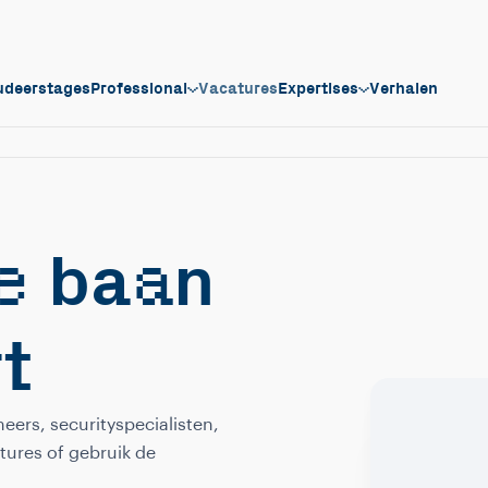
udeerstages
Professional
Vacatures
Expertises
Verhalen
e
a
ba
n
rt
eers, securityspecialisten,
tures of gebruik de