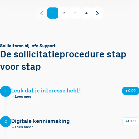
1
2
3
4
Solliciteren bij Info Support
De sollicitatieprocedure stap
voor stap
Leuk dat je interesse hebt!
0:00
1
Lees meer
Digitale kennismaking
0:09
2
Lees meer