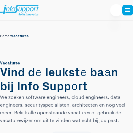
Vacatures
Home
/
Vacatures
e
e
a
Vind d
leukst
ba
n
o
bij Info Supp
rt
We zoeken software engineers, cloud engineers, data
engineers, securityspecialisten, architecten en nog veel
meer. Bekijk alle openstaande vacatures of gebruik de
vacaturewijzer om uit te vinden wat echt bij jou past.