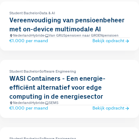
Student Bachelor
Data & AI
Vereenvoudiging van pensioenbeheer
met on-device multimodale AI
Nederland
Hybride
Van GRIJSpensioen naar GROENpensioen
€1.000 per maand
Bekijk opdracht
Student Bachelor
Software Engineering
WASI Containers - Een energie-
efficiënt alternatief voor edge
computing in de energiesector
Nederland
Hybride
SEMS
€1.000 per maand
Bekijk opdracht
Student Bachelor
Software Engineering