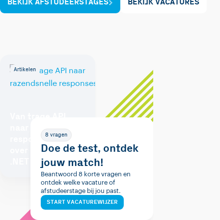
BEKIJK AFSTUDEERSTAGES
BEKIJK VACATURES
Artikelen
Van trage API
naar razendsnelle
8 vragen
responses: Alles
Doe de test, ontdek
over caching in
jouw match!
.NET
Beantwoord 8 korte vragen en
ontdek welke vacature of
afstudeerstage bij jou past.
START VACATUREWIJZER