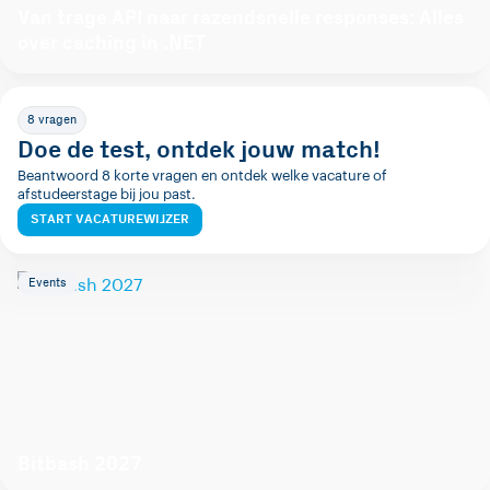
Van trage API naar razendsnelle responses: Alles
over caching in .NET
8 vragen
Doe de test, ontdek jouw match!
Beantwoord 8 korte vragen en ontdek welke vacature of
afstudeerstage bij jou past.
START VACATUREWIJZER
Events
Bitbash 2027