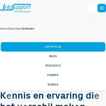
Artikelen
Home
/
Expertise
/
ARTIKELEN
BLOG
PODCASTS
EVENTS
VIDEOS
e
e
K
nnis en ervaring di