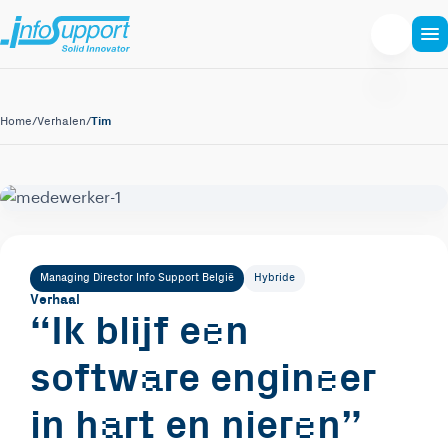
Tim
Home
/
Verhalen
/
Managing Director Info Support België
Hybride
Verhaal
e
“Ik blijf e
n
a
e
softw
re engin
er
a
e
in h
rt en nier
n”